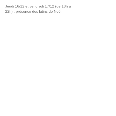
Jeudi 16/12 et vendredi 17/12
(de 18h à
22h) : présence des lutins de Noël.
Samedi 18/12 :
De 15h à 19h : présence du
Père Noël et de ses lutins, spectacle de
chevaux lumineux et d'un lutin magicien. De
18h à 22h : présence des lutins de Noël.
Dimanche 19/12:
De 11h à 13h : concert de
la fanfare des Pélissiers. De 15h à 19h :
venez-vous prendre en photo en présence
des personnages de DISNEY ! Assistez au
spectacle du ventriloque et du magicien et
profitez-en pour saluer le Père Noël. De 18h
à 22h : retrouvez les lutins facétieux.